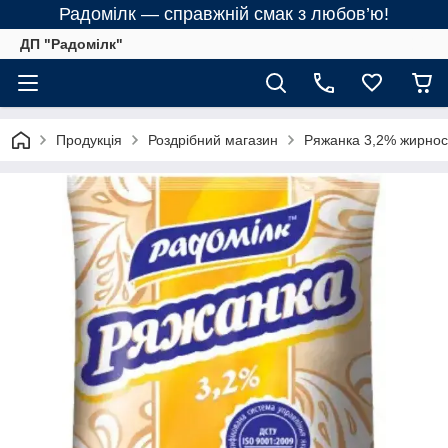
Радомілк — справжній смак з любов’ю!
ДП "Радомілк"
Продукція
Роздрібний магазин
Ряжанка 3,2% жирност