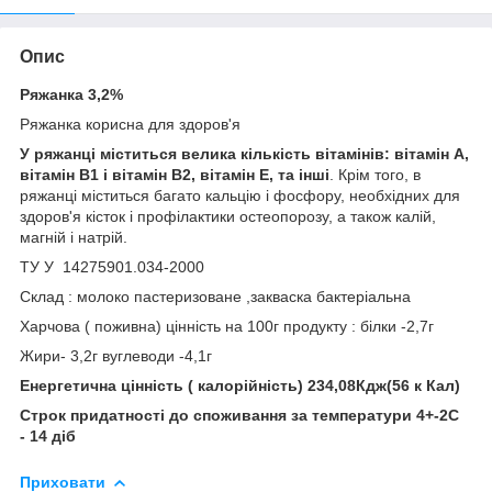
Опис
Ряжанка 3,2%
Ряжанка корисна для здоров'я
У ряжанці міститься велика кількість вітамінів: вітамін А,
вітамін В1 і вітамін В2, вітамін Е, та інші
. Крім того, в
ряжанці міститься багато кальцію і фосфору, необхідних для
здоров'я кісток і профілактики остеопорозу, а також калій,
магній і натрій.
ТУ У 14275901.034-2000
Склад : молоко пастеризоване ,закваска бактеріальна
Харчова ( поживна) цінність на 100г продукту : білки -2,7г
Жири- 3,2г вуглеводи -4,1г
Енергетична цінність ( калорійність) 234,08Кдж(56 к Кал)
Строк придатності до споживання за температури 4+-2С
- 14 діб
Приховати