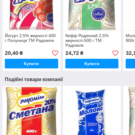
Йогурт 2,5% жирності 400
Кефір Родинний 2,5%
Моло
г Полуниця ТМ Радомілк
жирності-500 г ТМ
900г
Радомілк
20,40
24,72
32,
₴
₴
Купити
Купити
Подібні товари компанії