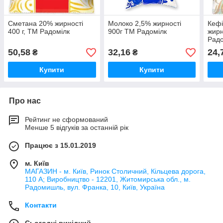
Сметана 20% жирності
Молоко 2,5% жирності
Кефі
400 г, ТМ Радомілк
900г ТМ Радомілк
жирн
Радо
50,58
32,16
24,
₴
₴
Купити
Купити
Про нас
Рейтинг не сформований
Менше 5 відгуків за останній рік
Працює з 15.01.2019
м. Київ
МАГАЗИН - м. Київ, Ринок Столичний, Кільцева дорога,
110 А; Виробництво - 12201, Житомирська обл., м.
Радомишль, вул. Франка, 10, Київ, Україна
Контакти